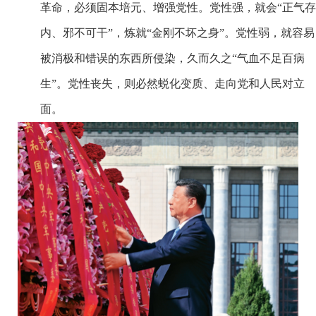
革命，必须固本培元、增强党性。党性强，就会“正气存
内、邪不可干”，炼就“金刚不坏之身”。党性弱，就容易
被消极和错误的东西所侵染，久而久之“气血不足百病
生”。党性丧失，则必然蜕化变质、走向党和人民对立
面。