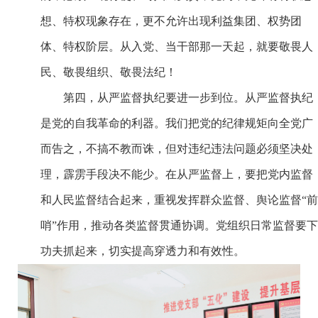
想、特权现象存在，更不允许出现利益集团、权势团
体、特权阶层。从入党、当干部那一天起，就要敬畏人
民、敬畏组织、敬畏法纪！
第四，从严监督执纪要进一步到位。从严监督执纪
是党的自我革命的利器。我们把党的纪律规矩向全党广
而告之，不搞不教而诛，但对违纪违法问题必须坚决处
理，霹雳手段决不能少。在从严监督上，要把党内监督
和人民监督结合起来，重视发挥群众监督、舆论监督“前
哨”作用，推动各类监督贯通协调。党组织日常监督要下
功夫抓起来，切实提高穿透力和有效性。