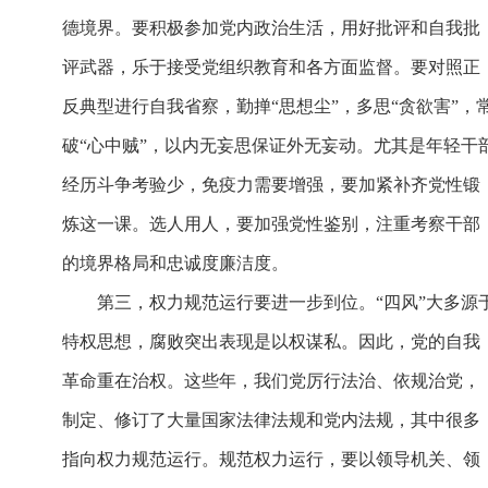
德境界。要积极参加党内政治生活，用好批评和自我批
评武器，乐于接受党组织教育和各方面监督。要对照正
反典型进行自我省察，勤掸“思想尘”，多思“贪欲害”，
破“心中贼”，以内无妄思保证外无妄动。尤其是年轻干
经历斗争考验少，免疫力需要增强，要加紧补齐党性锻
炼这一课。选人用人，要加强党性鉴别，注重考察干部
的境界格局和忠诚度廉洁度。
第三，权力规范运行要进一步到位。“四风”大多源
特权思想，腐败突出表现是以权谋私。因此，党的自我
革命重在治权。这些年，我们党厉行法治、依规治党，
制定、修订了大量国家法律法规和党内法规，其中很多
指向权力规范运行。规范权力运行，要以领导机关、领