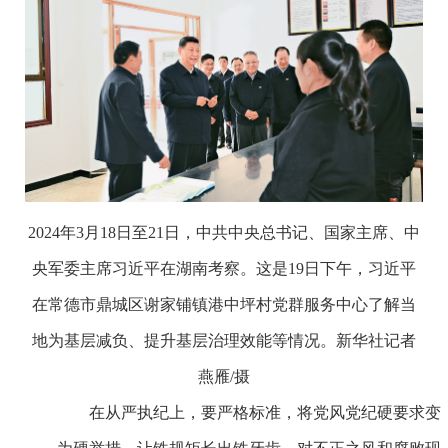
2024年3月18日至21日，中共中央总书记、国家主席、中
央军委主席习近平在湖南考察。这是19日下午，习近平
在常德市鼎城区谢家铺镇港中坪村党群服务中心了解当
地为基层减负、提升基层治理效能等情况。新华社记者
燕雁/摄
在从严执纪上，要严格标准，将党风党纪硬要求变