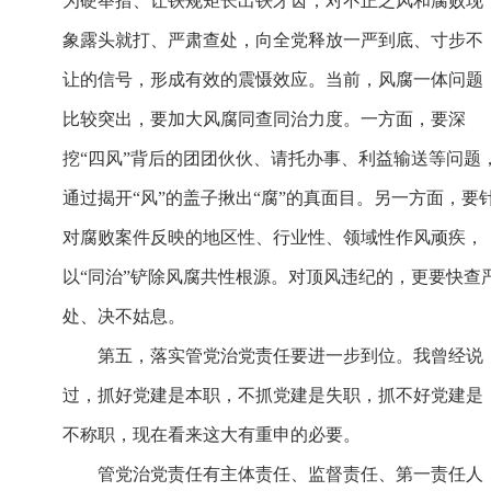
为硬举措、让铁规矩长出铁牙齿，对不正之风和腐败现
象露头就打、严肃查处，向全党释放一严到底、寸步不
让的信号，形成有效的震慑效应。当前，风腐一体问题
比较突出，要加大风腐同查同治力度。一方面，要深
挖“四风”背后的团团伙伙、请托办事、利益输送等问题
通过揭开“风”的盖子揪出“腐”的真面目。另一方面，要
对腐败案件反映的地区性、行业性、领域性作风顽疾，
以“同治”铲除风腐共性根源。对顶风违纪的，更要快查
处、决不姑息。
第五，落实管党治党责任要进一步到位。我曾经说
过，抓好党建是本职，不抓党建是失职，抓不好党建是
不称职，现在看来这大有重申的必要。
管党治党责任有主体责任、监督责任、第一责任人