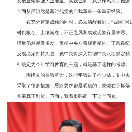
发展凝聚起强大正能量。实践证明，从抓作风入手推进
全面从严治党是新时代党的自我革命一条重要经验。
在充分肯定成绩的同时，必须清醒看到，“四风”问
树倒根存、土壤尚在，不正之风和腐败现象存量未尽、
增量仍然易发多发，贯彻中央八项规定精神、正风肃纪
反腐必须打持久战。党中央将深入贯彻中央八项规定精
神确定为今年学习教育的主题，就是基于这样的考虑。
围绕党的自我革命，这些年我讲了不少话，党中央
采取了很多措施，思路要求都是明确的，关键在于抓落
实要真正到位。下面，我着重强调一下这个问题。