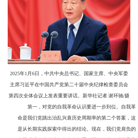
2025年1月6日，中共中央总书记、国家主席、中央军委
主席习近平在中国共产党第二十届中央纪律检查委员会
第四次全体会议上发表重要讲话。新华社记者 谢环驰/摄
第一，对党的自我革命认识要进一步到位。自我革
命是我们党跳出治乱兴衰历史周期率的第二个答案，这
是从长期实践探索中得出的结论。现在，我们党肩负的