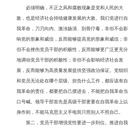
必须明确，不正之风和腐败现象是党和人民的大
敌，也是经济社会持续健康发展的大敌。我们党进行自
我革命，刀刃向内、激浊扬清、刮骨疗毒，非但不会影
响党的形象和威信，反而能够提高党的形象和威信；非
但不会挫伤党员干部的积极性，反而能够更广泛更充分
地调动党员干部的积极性；非但不会影响经济社会发
展，反而能够为高质量发展提供坚强政治保证。党组织
和党员无论处在哪个层级、担负什么工作，都应该有自
我革命的责任，都要把自己摆进去，不能把自我革命当
口号喊。领导干部首先是高级干部更要在自我革命上以
身作则，不能马克思主义手电筒只照别人不照自己。
第二，党员干部增强党性要进一步到位。推进自我