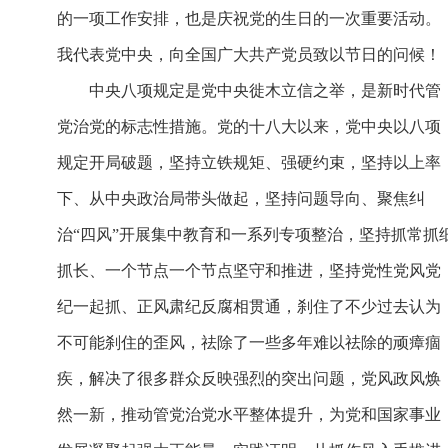
的一项工作安排，也是庆祝党的生日的一次重要活动。
我代表党中央，向全国广大共产党员致以节日的问候！
中央八项规定是党中央徙木立信之举，是新时代管
党治党的标志性措施。党的十八大以来，党中央以八项
规定开局破题，坚持立铁规矩、强硬约束，坚持以上率
下、从中央政治局带头做起，坚持问题导向、聚焦纠
治“四风”开展集中教育和一系列专项整治，坚持抓常抓
抓长、一个节点一个节点坚守和推进，坚持党性党风党
纪一起抓、正风肃纪反腐相贯通，刹住了不少过去认为
不可能刹住的歪风，祛除了一些多年难以祛除的顽瘴痼
疾，解决了很多群众反映强烈的突出问题，党风政风焕
然一新，推动管党治党水平整体提升，为党和国家事业