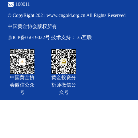
100011
© CopyRight 2021 www.cngold.org.cn All Rights Reserved
中国黄金协会版权所有
京ICP备05019022号
技术支持： 35互联
中国黄金协
黄金投资分
会微信公众
析师微信公
号
众号