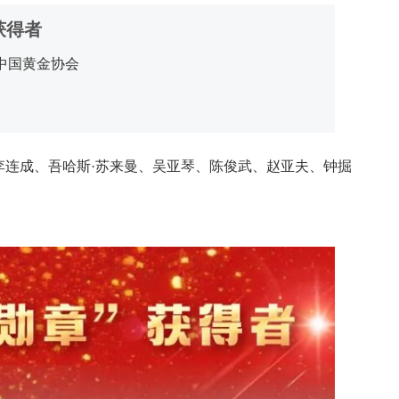
获得者
中国黄金协会
李连成、吾哈斯·苏来曼、吴亚琴、陈俊武、赵亚夫、钟掘