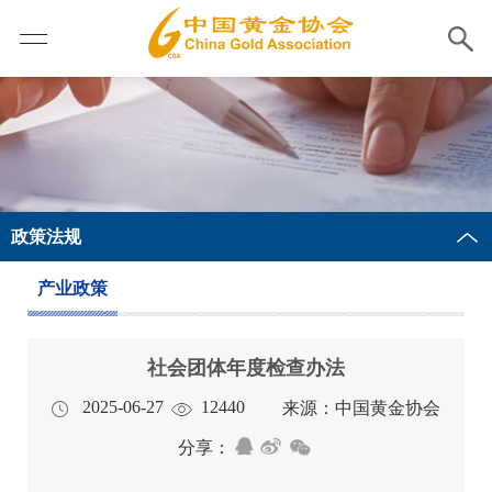
政策法规
产业政策
社会团体年度检查办法
2025-06-27
12440
来源：中国黄金协会
分享：