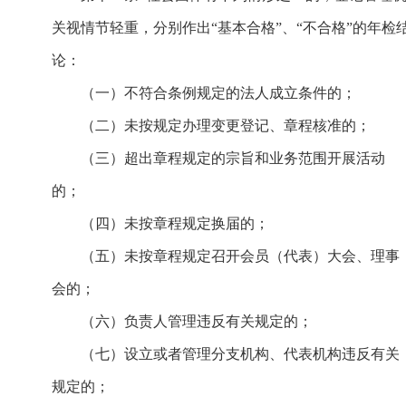
关视情节轻重，分别作出“基本合格”、“不合格”的年检
论：
（一）不符合条例规定的法人成立条件的；
（二）未按规定办理变更登记、章程核准的；
（三）超出章程规定的宗旨和业务范围开展活动
的；
（四）未按章程规定换届的；
（五）未按章程规定召开会员（代表）大会、理事
会的；
（六）负责人管理违反有关规定的；
（七）设立或者管理分支机构、代表机构违反有关
规定的；