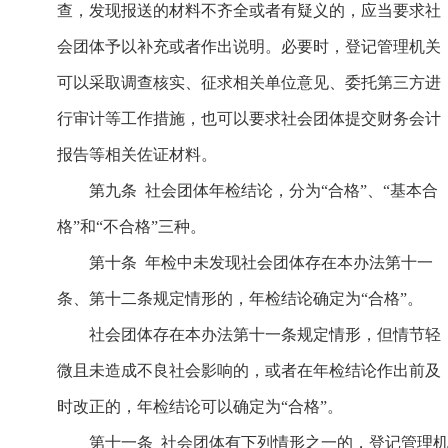
查，发现报送的材料不齐全或者有疑义的，应当要求社
会团体予以补充或者作出说明。必要时，登记管理机关
可以采取调查核实、征求相关单位意见、委托第三方进
行审计等工作措施，也可以要求社会团体提交财务会计
报告等相关佐证材料。
第九条 社会团体年检结论，分为“合格”、“基本合
格”和“不合格”三种。
第十条 年检中未发现社会团体存在本办法第十一
条、第十二条规定情形的，年检结论确定为“合格”。
社会团体存在本办法第十一条规定情形，但情节轻
微且未造成不良社会影响的，或者在年检结论作出前及
时改正的，年检结论可以确定为“合格”。
第十一条 社会团体有下列情形之一的，登记管理