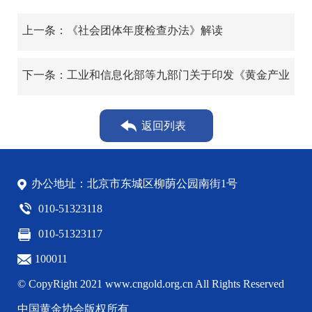
上一条：《社会团体年度检查办法》解读
下一条：工业和信息化部等九部门关于印发《黄金产业
高质量发展实施方案（2025—2027年）》的通知
返回列表
办公地址：北京市东城区柳荫公园南街1号
010-51323118
010-51323117
100011
© CopyRight 2021 www.cngold.org.cn All Rights Reserved
中国黄金协会版权所有