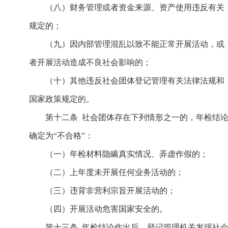
（八）财务管理或者资金来源、资产使用违反有关
规定的；
（九）因内部管理混乱以致不能正常开展活动，或
者开展活动造成不良社会影响的；
（十）其他违反社会团体登记管理有关法律法规和
国家政策规定的。
第十二条 社会团体存在下列情形之一的，年检结
确定为“不合格”：
（一）年检材料隐瞒真实情况、弄虚作假的；
（二）上年度未开展任何业务活动的；
（三）违背非营利宗旨开展活动的；
（四）开展活动危害国家安全的。
第十三条 年检结论作出后，登记管理机关发现社