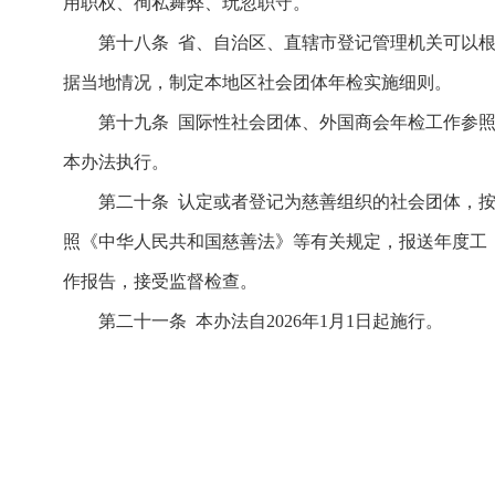
用职权、徇私舞弊、玩忽职守。
第十八条 省、自治区、直辖市登记管理机关可以
据当地情况，制定本地区社会团体年检实施细则。
第十九条 国际性社会团体、外国商会年检工作参
本办法执行。
第二十条 认定或者登记为慈善组织的社会团体，
照《中华人民共和国慈善法》等有关规定，报送年度工
作报告，接受监督检查。
第二十一条 本办法自2026年1月1日起施行。