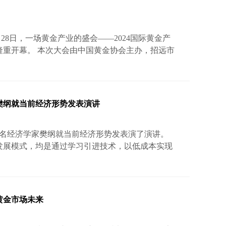
兼秘书长张永涛，招远市委书记史鑫，招远市黄金
28日，一场黄金产业的盛会——2024国际黄金产
隆重开幕。 本次大会由中国黄金协会主办，招远市
东招金集团有限公司承办，以“新质生产力赋能黄金
产业发展大会、AI+矿山安全大会、金山夜谈、黄
、网络营销推介、黄金旅游等十二项主题系列活
院士、专家学者、企业代表围绕黄金市场趋势、智能
家樊纲就当前经济形势发表演讲
著名经济学家樊纲就当前经济形势发表演了演讲。
发展模式，均是通过学习引进技术，以低成本实现
，随着西方国家高筑壁垒，后发优势正在失去。新
要走自主研发、自主创新的路，成本会更高，增长
。 国家统计局近日公布的数据显示，2024年年二
0.6个百分点，且低于市场预期的5.1%。如何看待这
黄金市场未来