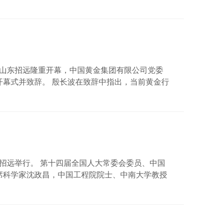
会在山东招远隆重开幕，中国黄金集团有限公司党委
开幕式并致辞。 殷长波在致辞中指出，当前黄金行
中全会精神，加快建设现代化产业体系，全力推进
业合作的纽带、强化产业融合的桥梁和推动产业发
含金量足”、“含新量高”。 殷长波表示，我国黄金
一条特色鲜明的高质量发展之路，在全球黄金领域
山东招远举行。 第十四届全国人大常委会委员、中国
席科学家沈政昌，中国工程院院士、中南大学教授
教授吴爱祥出席大会开幕式并作主旨演讲。 山东黄
经理韩耀东，紫金矿业集团股份有限公司党委书
全生产司原司长、中国爆破器材行业协会理事长肖