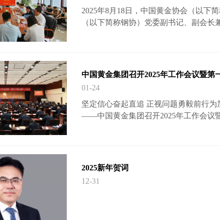
2025年8月18日，中国黄金协会（以
（以下简称钢协）党委副书记、副会长
（党委办公室）主任臧若愚主持会议并
人事处副处长张怡翔及黄金协会全体干
国黄金协会党委委员、书记；陈玉千同
中指出，此次干部调整是钢协党委从黄
中国黄金集团召开2025年工作会议暨
度，统筹考虑黄金协会干部队伍实际和
01-24
坚定信心奋起直追 正视问题勇毅前行
——中国黄金集团召开2025年工作会议
国黄金集团在京召开2025年工作会议
代中国特色社会主义思想为指导，全面
经济工作会议精神，落实中央企业负责人
存在的问题，部署2025年重点任务，
2025新年贺词
着力推动集团公司实现更高质量发展，
12-31