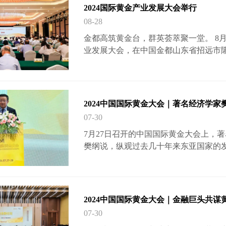
春泉，中国黄金协会党委书记、副会长
2024国际黄金产业发展大会举行
协会会长，山东招金集团…
08-28
金都高筑黄金台，群英荟萃聚一堂。 8月
业发展大会，在中国金都山东省招远市
黄金协会、山东中矿集团有限公司、山
产业高质量发展”为主题，包括国际黄金
金矿业技术大会、黄金珠宝首饰博览会
动，会期两天，将聚引1000多名矿业
2024中国国际黄金大会｜著名经济学
矿山建设、矿业技术进…
07-30
7月27日召开的中国国际黄金大会上，
樊纲说，纵观过去几十年来东亚国家的
快速成长，即所谓的后发优势。但今天
的优势从何而来？樊纲表示，中国企业
速度也一定会变慢。但却是一条必经之路
季度GDP同比增长4.7%，较一季度回落
2024中国国际黄金大会｜金融巨头共谋
个回落？樊纲表示，这是一个正…
07-30