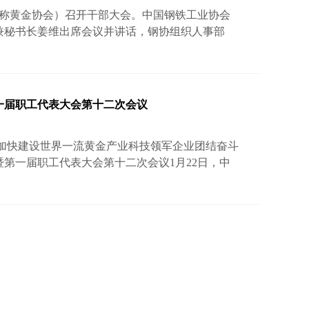
下简称黄金协会）召开干部大会。中国钢铁工业协会
兼秘书长姜维出席会议并讲话，钢协组织人事部
宣读黄金协会党委干部任免决定。钢协组织人事部
部职工参加会议。钢协党委决定：严弟勇同志任中
志任中国黄金协会党委委员、副书记。姜维在讲话
金协会可持续、健康、高质量发展全局的战略高
第一届职工代表大会第十二次会议
改革…
为加快建设世界一流黄金产业科技领军企业团结奋斗
暨第一届职工代表大会第十二次会议1月22日，中
暨第一届职工代表大会第十二次会议，以习近平新时
贯彻党的二十大和二十届二中、三中全会以及中央
会议要求，总结2024年工作，分析面临的形势和
统一思想、凝聚合力，着力推动巡视整改落实落地，
…