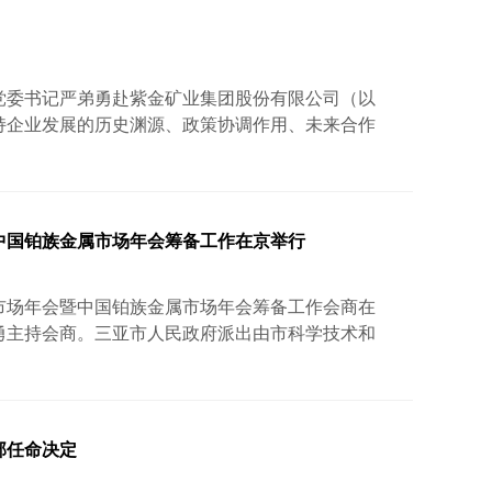
金协会党委书记严弟勇赴紫金矿业集团股份有限公司（以
持企业发展的历史渊源、政策协调作用、未来合作
严弟勇回顾了自身在有色及黄金行业的工作经历，
就给予高度评价。他指出，紫金矿业作为我国矿业
术创新上走在前列，更在国际化布局、绿色发展及
别提到，2001年,时任福建省省长的习近平同志在
暨中国铂族金属市场年会筹备工作在京举行
黄金市场年会暨中国铂族金属市场年会筹备工作会商在
勇主持会商。三亚市人民政府派出由市科学技术和
局副局长左戍等相关部门负责人组成的工作组，与
务实会商。会上，双方围绕“如何把会议开得更实、
办此次年会不仅是黄金行业的一项重要活动，更是贯
、支持海南自贸港这一国家重大战略的具体实践。
部任命决定