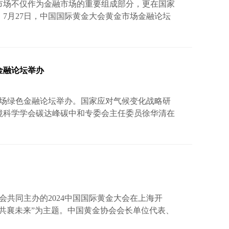
市场不仅作为金融市场的重要组成部分，更在国家
7月27日，中国国际黄金大会黄金市场金融论坛
示着一场关于金融智慧与黄金市场未来的深度对话
高质量发展与上海国际金融中心建设”为主题，汇聚
和专家，共同探讨黄金市场的发展与上海国际金融
行贵金属业务部党委委员、副总经理赵文建代表主办
金融论坛举办
金市场绿色金融论坛举办。国家应对气候变化战略研
境科学学会碳达峰碳中和专委会主任委员徐华清在
、低碳化，是高质量发展的关键环节，绿色金融能
国建设银行首席财务官生柳荣在致辞时提出倡议，希
绿色转型发展的投入和推动力度，建设银行将用好
绿色转型生根发芽，快速成长。 中国黄金协会党委
会共同主办的2024中国国际黄金大会在上海开
共襄未来”为主题。中国黄金协会会长单位代表、
理殷长波，世界黄金协会CEO泰达维出席开幕式