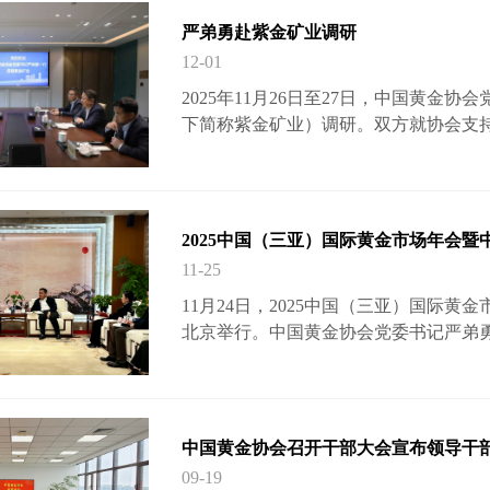
严弟勇赴紫金矿业调研
12-01
2025年11月26日至27日，中国黄
下简称紫金矿业）调研。双方就协会支
方向等进行了深入交流。在座谈会上，
并对紫金矿业在多个领域取得的突出成
领域的龙头企业，不仅在资源开发与技
履行社会责任方面树立了行业标杆。他特
2025中国（三亚）国际黄金市场年会
视察紫金矿业、指导紫金山大开发时…
11-25
11月24日，2025中国（三亚）国际
北京举行。中国黄金协会党委书记严弟
工业信息化局副局长冉琦、市投资促进
中国黄金协会就大会筹备事宜进行深入
更好”展开深入交流。严弟勇指出，举
彻落实中央精神、服务“两个毫不动摇”
中国黄金协会召开干部大会宣布领导干
建设海南自由贸易港，是习近平…
09-19