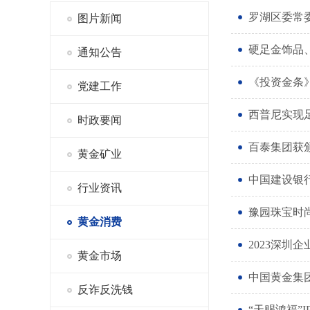
图片新闻
硬足金饰品
通知公告
《投资金条
党建工作
西普尼实现
时政要闻
百泰集团获
黄金矿业
中国建设银
行业资讯
豫园珠宝时
黄金消费
2023深
黄金市场
中国黄金集
反诈反洗钱
“天赐鸿福”